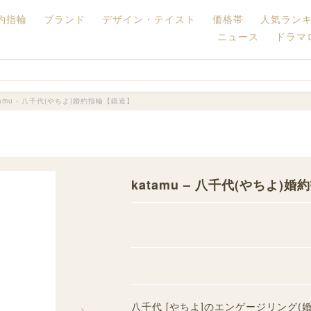
約指輪
ブランド
デザイン・テイスト
価格帯
人気ラン
ニュース
ドラマ
tamu - 八千代(やちよ)婚約指輪【鍛造】
katamu – 八千代(やちよ)
八千代 [やちよ]のエンゲージリング(