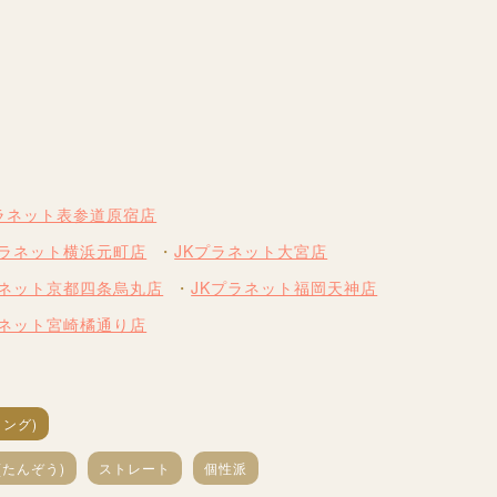
プラネット表参道原宿店
プラネット横浜元町店
JKプラネット大宮店
ラネット京都四条烏丸店
JKプラネット福岡天神店
ラネット宮崎橘通り店
ング)
(たんぞう)
ストレート
個性派