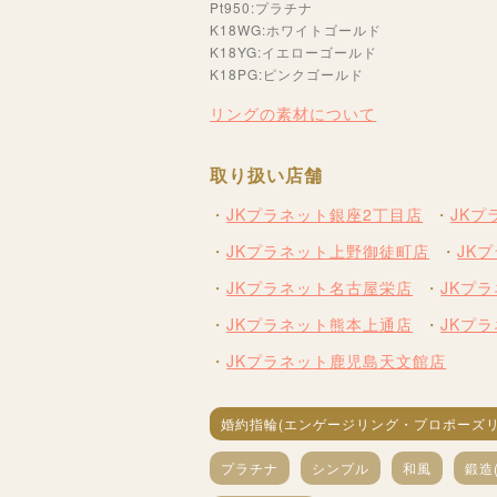
Pt950:プラチナ
K18WG:ホワイトゴールド
K18YG:イエローゴールド
K18PG:ピンクゴールド
リングの素材について
取り扱い店舗
JKプラネット銀座2丁目店
JK
JKプラネット上野御徒町店
JK
JKプラネット名古屋栄店
JKプ
JKプラネット熊本上通店
JKプ
JKプラネット鹿児島天文館店
婚約指輪(エンゲージリング・プロポーズリ
プラチナ
シンプル
和風
鍛造