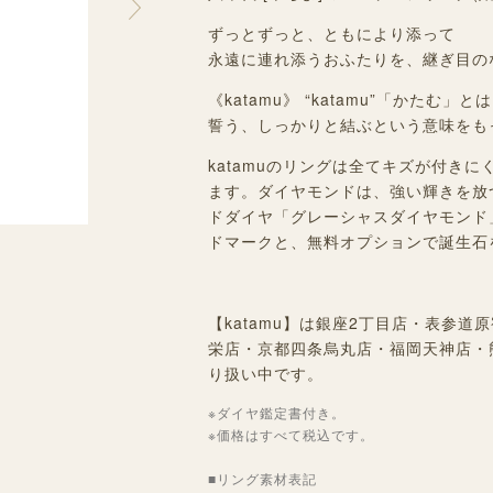
ずっとずっと、ともにより添って
永遠に連れ添うおふたりを、継ぎ目の
《katamu》 “katamu”「かた
誓う、しっかりと結ぶという意味をも
katamuのリングは全てキズが付き
ます。ダイヤモンドは、強い輝きを放
ドダイヤ「グレーシャスダイヤモンド
ドマークと、無料オプションで誕生石
【katamu】は銀座2丁目店・表参
栄店・京都四条烏丸店・福岡天神店・
り扱い中です。
※ダイヤ鑑定書付き。
※価格はすべて税込です。
■リング素材表記