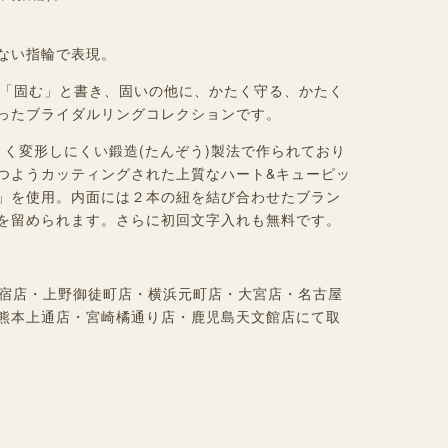
ない指輪で表現。
む」とは「固む」と書き、固いの他に、かたく守る、かたく
ったブライダルリングコレクションです。
にくく変形しにくい鍛造(たんぞう)製法で作られており
つようカッティングされた上質なハート&キューピッ
」を使用。内面には２本の紐を結び合わせたブラン
を留められます。さらに初回文字入れも無料です。
道原宿店・上野御徒町店・横浜元町店・大宮店・名古屋
熊本上通店・宮崎橘通り店・鹿児島天文館店にて取