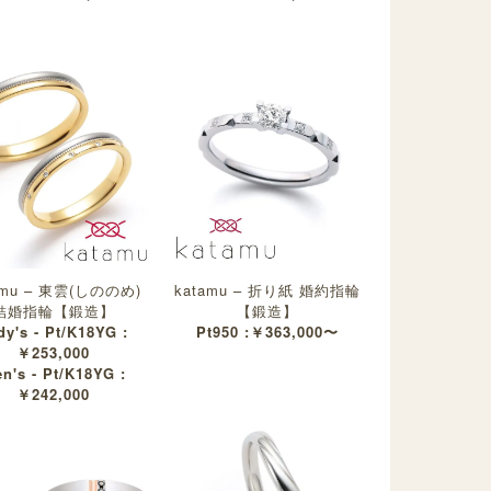
amu – 東雲(しののめ)
katamu – 折り紙 婚約指輪
結婚指輪【鍛造】
【鍛造】
dy's - Pt/K18YG :
Pt950 :￥363,000〜
￥253,000
n's - Pt/K18YG :
￥242,000