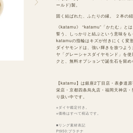
ールド)製。
固く結ばれた、ふたりの縁。 ２本の
《katamu》 “katamu”「かた
誓う、しっかりと結ぶという意味をも
katamuの指輪はキズが付きにくく
ダイヤモンドは、強い輝きを放つよう
ヤ「グレーシャスダイヤモンド」を使
クと、無料オプションで誕生石を留め
【katamu】は銀座2丁目店・表参
栄店・京都四条烏丸店・福岡天神店・
り扱い中です。
※ダイヤ鑑定付き。
※価格はすべて税込です。
■リング素材表記
Pt950:プラチナ