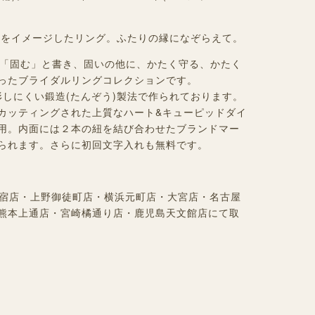
紐をイメージしたリング。ふたりの縁になぞらえて。
む」とは「固む」と書き、固いの他に、かたく守る、かたく
ったブライダルリングコレクションです。
変形しにくい鍛造(たんぞう)製法で作られております。
カッティングされた上質なハート&キューピッドダイ
用。内面には２本の紐を結び合わせたブランドマー
られます。さらに初回文字入れも無料です。
道原宿店・上野御徒町店・横浜元町店・大宮店・名古屋
熊本上通店・宮崎橘通り店・鹿児島天文館店にて取