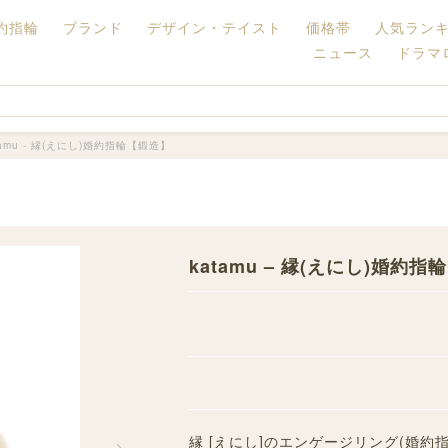
約指輪
ブランド
デザイン・テイスト
価格帯
人気ラン
ニュース
ドラマ
tamu - 縁(えにし)婚約指輪【鍛造】
katamu – 縁(えにし)婚約
縁 [えにし]のエンゲージリング(婚約