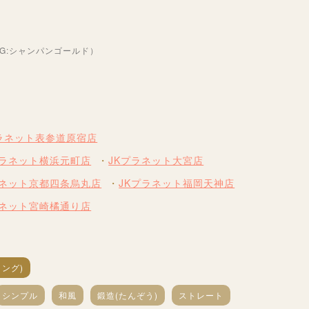
HG:シャンパンゴールド）
プラネット表参道原宿店
プラネット横浜元町店
JKプラネット大宮店
ラネット京都四条烏丸店
JKプラネット福岡天神店
ラネット宮崎橘通り店
ング)
シンプル
和風
鍛造(たんぞう)
ストレート