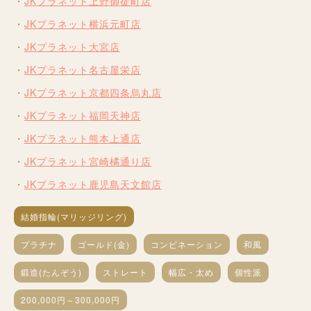
JKプラネット上野御徒町店
JKプラネット横浜元町店
JKプラネット大宮店
JKプラネット名古屋栄店
JKプラネット京都四条烏丸店
JKプラネット福岡天神店
JKプラネット熊本上通店
JKプラネット宮崎橘通り店
JKプラネット鹿児島天文館店
結婚指輪(マリッジリング)
プラチナ
ゴールド(金)
コンビネーション
和風
鍛造(たんぞう)
ストレート
幅広・太め
個性派
200,000円～300,000円