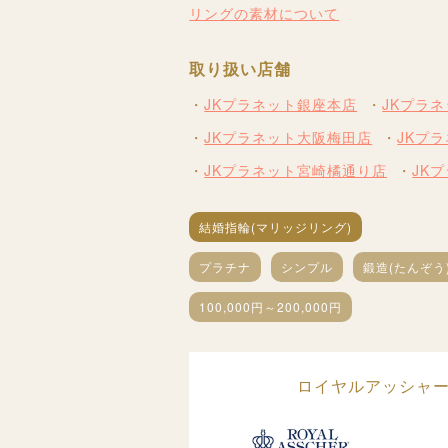
リングの素材について
取り扱い店舗
JKプラネット銀座本店
JKプラ
JKプラネット大阪梅田店
JKプ
JKプラネット宮崎橘通り店
JK
結婚指輪(マリッジリング)
プラチナ
シンプル
鍛造(たんぞう
100,000円～200,000円
ロイヤルアッシャー(