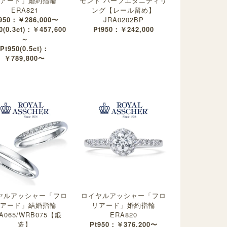
アード」婚約指輪
モンド ハーフエタニティリ
ERA821
ング【レール留め】
950：￥286,000〜
JRA0202BP
0(0.3ct)：￥457,600
Pt950：￥242,000
～
Pt950(0.5ct)：
￥789,800〜
ヤルアッシャー「フロ
ロイヤルアッシャー「フロ
アード」結婚指輪
リアード」婚約指輪
A065/WRB075【鍛
ERA820
造】
Pt950：￥376,200〜