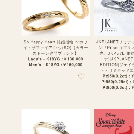
So Happy Heart 結婚指輪 〜ホワ
JKPLANETリミ
イトサファイア|ソウ(SO)【カラー
ン『Prism（プリ
ストーン専門ブランド】
光』JKPL-7E 
Lady's - K18YG :￥130,000
ナ)|JKPLANET
Men's - K18YG :￥160,000
EDITION(ジェ
ト・リミテッドエ
Pt950(0.2ct)：
Pt950(0.25ct)
Pt950(0.3ct)：