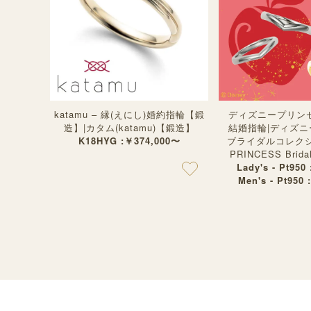
katamu – 縁(えにし)婚約指輪【鍛
ディズニープリンセ
造】|カタム(katamu)【鍛造】
結婚指輪|ディズ
K18HYG :￥374,000〜
ブライダルコレクショ
PRINCESS Bridal 
Lady's - Pt950
Men's - Pt950 