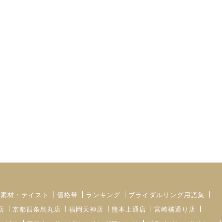
・素材・テイスト
価格帯
ランキング
ブライダルリング用語集
店
京都四条烏丸店
福岡天神店
熊本上通店
宮崎橘通り店