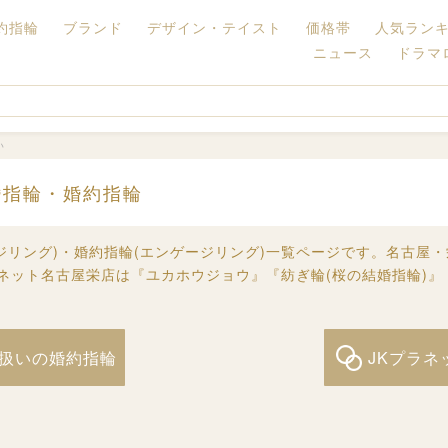
約指輪
ブランド
デザイン・テイスト
価格帯
人気ラン
ニュース
ドラマ
い
婚指輪・婚約指輪
ジリング)・婚約指輪(エンゲージリング)一覧ページです。名古屋・栄
プラネット名古屋栄店は『ユカホウジョウ』『紡ぎ輪(桜の結婚指輪)
り扱いの婚約指輪
JKプラネ