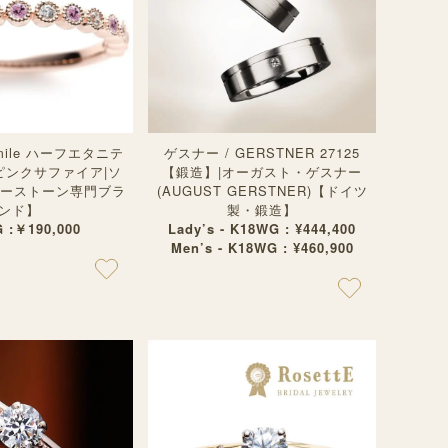
Smile ハーフエタニテ
ゲスナー / GERSTNER 27125
ピンクサファイア|ソ
【鍛造】|オーガスト・ゲスナー
カラーストーン専門ブラ
(AUGUST GERSTNER)【ドイツ
ンド】
製・鍛造】
 :￥190,000
Lady’s - K18WG : ¥444,400
Men’s - K18WG : ¥460,900