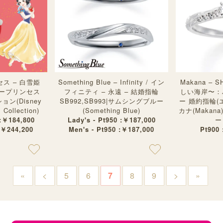
ス – 白雪姫
Something Blue – Infinity / イン
Makana –
ニープリンセス
フィニティ – 永遠 – 結婚指輪
しい海岸〜：
ン(Disney
SB992,SB993|サムシングブルー
ー 婚約指輪(
Collection)
(Something Blue)
カナ(Maka
 :￥184,800
Lady's - Pt950 :￥187,000
ー
:￥244,200
Men's - Pt950 :￥187,000
Pt900
«
<
5
6
7
8
9
>
»