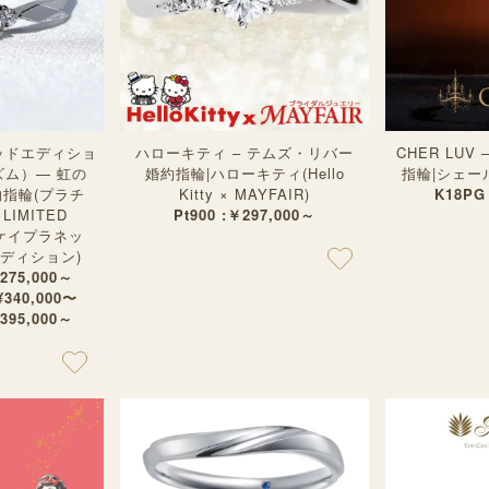
テッドエディショ
ハローキティ – テムズ・リバー
CHER LUV
ズム）— 虹の
婚約指輪|ハローキティ(Hello
指輪|シェール
婚約指輪(プラチ
Kitty × MAYFAIR)
K18PG
 LIMITED
Pt900 :￥297,000～
イケイプラネッ
ディション)
¥275,000～
：¥340,000〜
¥395,000～