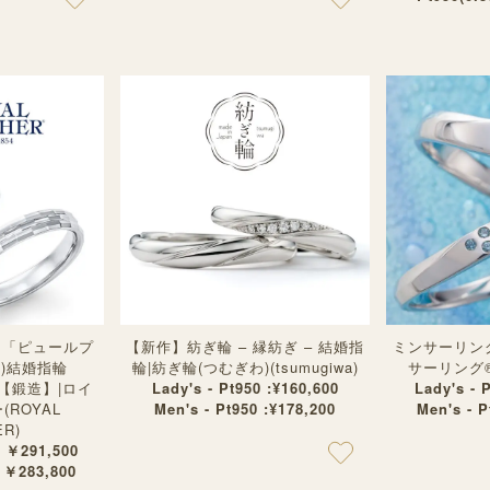
ー「ピュールプ
【新作】紡ぎ輪 – 縁紡ぎ – 結婚指
ミンサーリング –
9)結婚指輪
輪|紡ぎ輪(つむぎわ)(tsumugiwa)
サーリング®︎
16【鍛造】|ロイ
Lady's - Pt950 :¥160,600
Lady's - 
ROYAL
Men's - Pt950 :¥178,200
Men's - 
R)
: ￥291,500
: ￥283,800