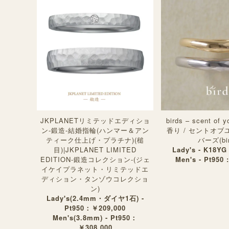
JKPLANETリミテッドエディショ
birds – scent o
ン-鍛造-結婚指輪(ハンマー＆アン
香り / セントオブ
ティーク仕上げ・プラチナ)(槌
バーズ(bir
目)|JKPLANET LIMITED
Lady's - K18YG
EDITION-鍛造コレクション-(ジェ
Men's - Pt950 
イケイプラネット・リミテッドエ
ディション・タンゾウコレクショ
ン)
Lady's(2.4mm・ダイヤ1石) -
Pt950：￥209,000
Men's(3.8mm) - Pt950：
￥308,000