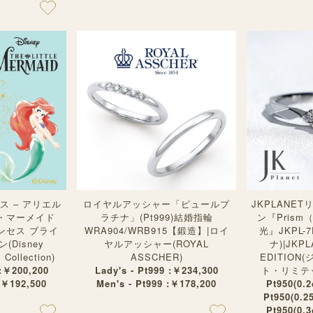
 – アリエル
ロイヤルアッシャー「ピュールプ
JKPLANE
・マーメイド
ラチナ」(Pt999)結婚指輪
ン『Pris
ンセス ブライ
WRA904/WRB915【鍛造】|ロイ
光』JKPL-
Disney
ヤルアッシャー(ROYAL
ナ)|JKPL
Collection)
ASSCHER)
EDITIO
 :￥200,200
Lady's - Pt999 :￥234,300
ト・リミテ
:￥192,500
Men's - Pt999 :￥178,200
Pt950(0.
Pt950(0.2
Pt950(0.