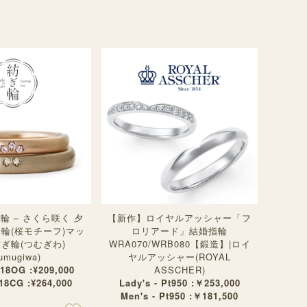
輪 – さくら咲く 夕
【新作】ロイヤルアッシャー「フ
指輪(桜モチーフ)マッ
ロリアード」結婚指輪
紡ぎ輪(つむぎわ)
WRA070/WRB080【鍛造】|ロイ
sumugiwa)
ヤルアッシャー(ROYAL
K18OG :¥209,000
ASSCHER)
K18CG :¥264,000
Lady's - Pt950 :￥253,000
Men's - Pt950 :￥181,500