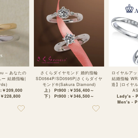
f you – あなたの
さくらダイヤモンド 婚約指輪
ロイヤルアッ
ユー 結婚指輪|
SD0564P/SD0595P|さくらダイヤ
結婚指輪 WRA
ds)
モンド®︎(Sakura Diamond)
造】|ロイヤル
 :￥209,000
上） Pt900 :￥356,400～
A
:￥228,800
下） Pt900 :￥346,500～
Lady's - 
Men's - 