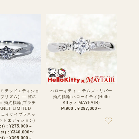
Tリミテッドエディショ
ハローキティ – テムズ・リバー
m（プリズム）— 虹の
婚約指輪|ハローキティ(Hello
7E 婚約指輪(プラチ
Kitty × MAYFAIR)
ANET LIMITED
Pt900 :￥297,000～
N(ジェイケイプラネッ
ッドエディション)
2ct)：¥275,000～
5ct)：¥340,000〜
3ct)：¥395,000～