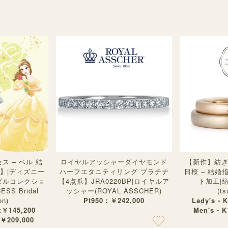
 – ベル 結
ロイヤルアッシャーダイヤモンド
【新作】紡ぎ
】|ディズニー
ハーフエタニティリング プラチナ
日桜 – 結婚
ダルコレクショ
【4点爪】JRA0220BP|ロイヤルア
ト加工|
ESS Bridal
ッシャー(ROYAL ASSCHER)
(t
on)
Pt950：￥242,000
Lady's - 
 :￥145,200
Men's - 
:￥209,000