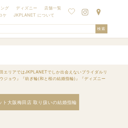
キング
ディズニー
店舗一覧
ロケ
JKPLANET について
検索
エリアではJKPLANETでしか出会えないブライダルリ
ホウジョウ』『紡ぎ輪(和と桜の結婚指輪)』『ディズニー
ット大阪梅田店 取り扱いの結婚指輪