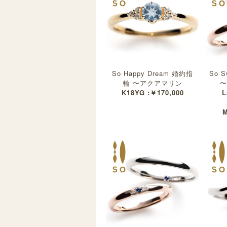
So Happy Dream 婚約指
So S
輪 〜アクアマリン
〜
K18YG :￥170,000
L
M