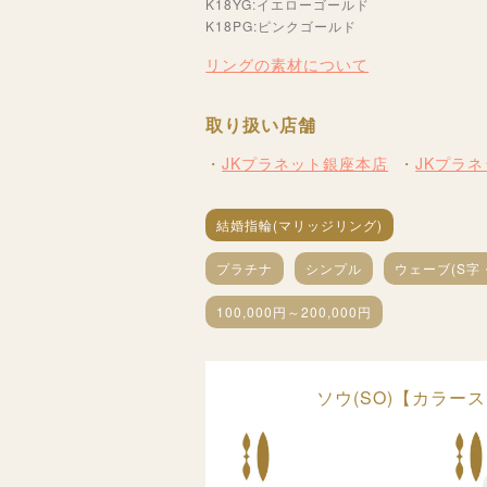
K18YG:イエローゴールド
K18PG:ピンクゴールド
リングの素材について
取り扱い店舗
JKプラネット銀座本店
JKプラ
結婚指輪(マリッジリング)
プラチナ
シンプル
ウェーブ(S字
100,000円～200,000円
ソウ(SO)【カラ