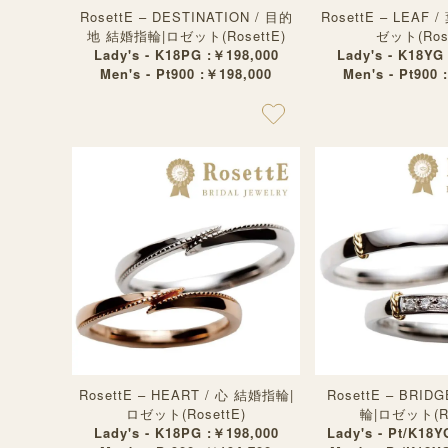
RosettE – DESTINATION / 目的
RosettE – LEAF
地 結婚指輪|ロゼット(RosettE)
ゼット(Rose
Lady's - K18PG :￥198,000
Lady's - K18YG
Men's - Pt900 :￥198,000
Men's - Pt900 
RosettE – HEART / 心 結婚指輪|
RosettE – BRID
ロゼット(RosettE)
輪|ロゼット(Ro
Lady's - K18PG :￥198,000
Lady's - Pt/K18Y