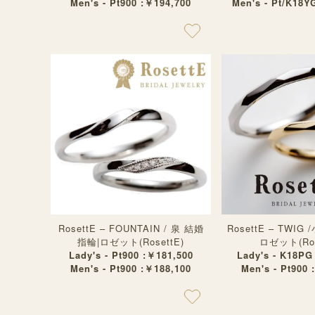
Men's - Pt900 :￥194,700
Men's - Pt/K18Y
RosettE – FOUNTAIN / 泉 結婚
RosettE – TWIG
指輪|ロゼット(RosettE)
ロゼット(Ros
Lady's - Pt900 :￥181,500
Lady's - K18PG
Men's - Pt900 :￥188,100
Men's - Pt900 