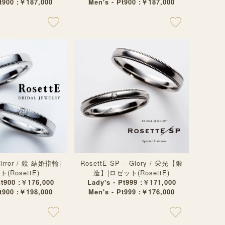
Pt900 :￥187,000
Men's - Pt900 :￥187,000
Mirror / 鏡 結婚指輪|
RosettE SP – Glory / 栄光【鍛
(RosettE)
造】|ロゼット(RosettE)
Pt900 :￥176,000
Lady's - Pt999 :￥171,000
Pt900 :￥198,000
Men's - Pt999 :￥176,000