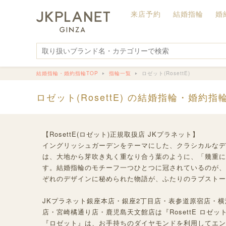
来店予約
結婚指輪
婚
結婚指輪・婚約指輪TOP
指輪一覧
ロゼット(RosettE)
ロゼット(RosettE) の結婚指輪・婚約指
【RosettE(ロゼット)正規取扱店 JKプラネット】
イングリッシュガーデンをテーマにした、クラシカルなデ
は、大地から芽吹き丸く重なり合う葉のように、「幾重に
す。結婚指輪のモチーフ一つひとつに冠されているのが、
ぞれのデザインに秘められた物語が、ふたりのラブストー
JKプラネット銀座本店・銀座2丁目店・表参道原宿店・
店・宮崎橘通り店・鹿児島天文館店は『RosettE ロゼ
『ロゼット』は、お手持ちのダイヤモンドを利用してエン