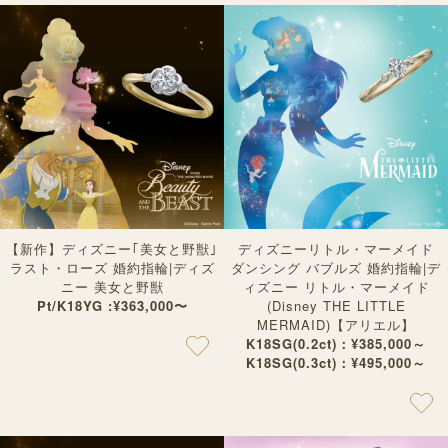
【新作】ディズニー｢美女と野獣｣
ディズニーリトル・マーメイド
ラスト・ローズ 婚約指輪|ディズ
ダンシング バブルズ 婚約指輪|デ
ニー 美女と野獣
ィズニー リトル・マーメイド
Pt/K18YG :¥363,000〜
(Disney THE LITTLE
MERMAID)【アリエル】
K18SG(0.2ct)：¥385,000～
K18SG(0.3ct)：¥495,000～