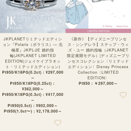
JKPLANETリミテッドエディシ
《新作》【ディズニープリンセ
ョン『Polaris（ポラリス）— 北
ス・シンデレラ】ステップ・ウィ
極星』JKPL-2E 婚約指
ズ・ユー 婚約指輪（JKPLANET
輪|JKPLANET LIMITED
限定展開モデル）|ディズニープリ
EDITION(ジェイケイプラネッ
ンセスコレクション〈リミテッド
ト・リミテッドエディション)
エディション〉Disney Princess
Pt950/K18PG(0.2ct)：¥297,000
Collection〈LIMITED
～
EDITION〉
Pt950/K18PG(0.25ct)：
Pt950：￥297,000～
¥362,000～
Pt950/K18PG(0.3ct)：¥417,000
～
Pt950(0.5ct)：¥902,000～
Pt950(1.0ct〜)：¥2,178,000～