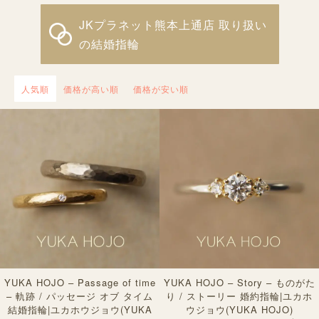
JKプラネット熊本上通店 取り扱い
の結婚指輪
人気順
価格が高い順
価格が安い順
YUKA HOJO – Passage of time
YUKA HOJO – Story – ものがた
– 軌跡 / パッセージ オブ タイム
り / ストーリー 婚約指輪|ユカホ
結婚指輪|ユカホウジョウ(YUKA
ウジョウ(YUKA HOJO)