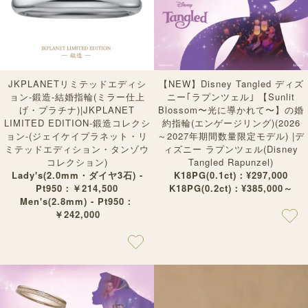
JKPLANETリミテッドエディシ
【NEW】Disney Tangled ディズ
ョン-鍛造-結婚指輪(ミラー仕上
ニー｢ラプンツェル｣ 【Sunlit
げ・プラチナ)|JKPLANET
Blossom〜光に導かれて〜】の婚
LIMITED EDITION-鍛造コレクシ
約指輪(エンゲージリング)(2026
ョン-(ジェイケイプラネット・リ
～2027年期間数量限定モデル) |デ
ミテッドエディション・タンゾウ
ィズニー ラプンツェル(Disney
コレクション)
Tangled Rapunzel)
Lady's(2.0mm・ダイヤ3石) -
K18PG(0.1ct)：¥297,000
Pt950：￥214,500
K18PG(0.2ct)：¥385,000～
Men's(2.8mm) - Pt950：
￥242,000