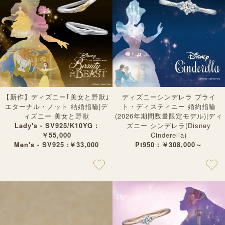
【新作】ディズニー｢美女と野獣｣
ディズニーシンデレラ ブライ
エターナル・ノット 結婚指輪|デ
ト・ディスティニー 婚約指輪
ィズニー 美女と野獣
(2026年期間数量限定モデル)|ディ
Lady's - SV925/K10YG :
ズニー シンデレラ(Disney
￥55,000
Cinderella)
Men's - SV925 :￥33,000
Pt950：￥308,000～