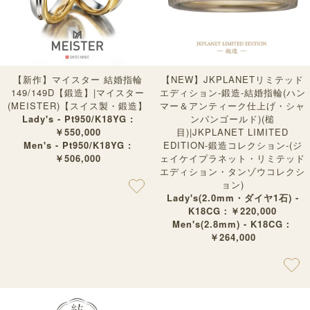
【新作】マイスター 結婚指輪
【NEW】JKPLANETリミテッド
149/149D【鍛造】|マイスター
エディション-鍛造-結婚指輪(ハン
(MEISTER)【スイス製・鍛造】
マー＆アンティーク仕上げ・シャ
Lady's - Pt950/K18YG :
ンパンゴールド)(槌
￥550,000
目)|JKPLANET LIMITED
Men's - Pt950/K18YG :
EDITION-鍛造コレクション-(ジ
￥506,000
ェイケイプラネット・リミテッド
エディション・タンゾウコレクシ
ョン)
Lady's(2.0mm・ダイヤ1石) -
K18CG：￥220,000
Men's(2.8mm) - K18CG：
￥264,000