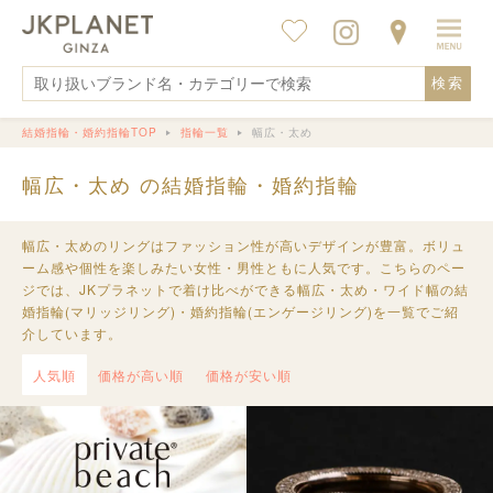
検索
結婚指輪・婚約指輪TOP
指輪一覧
幅広・太め
幅広・太め の結婚指輪・婚約指輪
幅広・太めのリングはファッション性が高いデザインが豊富。ボリュ
ーム感や個性を楽しみたい女性・男性ともに人気です。こちらのペー
ジでは、JKプラネットで着け比べができる幅広・太め・ワイド幅の結
婚指輪(マリッジリング)・婚約指輪(エンゲージリング)を一覧でご紹
介しています。
人気順
価格が高い順
価格が安い順