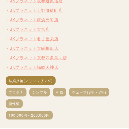
JKプラネット表参道原宿店
JKプラネット上野御徒町店
JKプラネット横浜元町店
JKプラネット大宮店
JKプラネット名古屋栄店
JKプラネット大阪梅田店
JKプラネット京都四条烏丸店
JKプラネット福岡天神店
結婚指輪(マリッジリング)
プラチナ
シンプル
和風
ウェーブ(S字・V字)
個性派
100,000円～200,000円