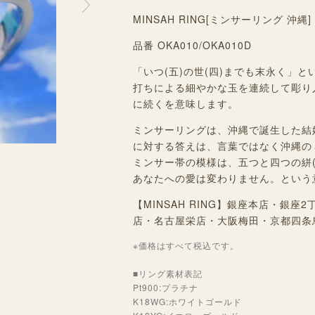
MINSAH RING[ミンサーリング 沖
品番 OKA010/OKA010D
「いつ(五)の世(四)までも末永く」
打ちによる細やかな玉を連続して彫り
に続くを意味します。
ミンサーリングは、沖縄で誕生した結
に対する答えは、言葉ではなく沖縄の
ミンサー帯の模様は、五つと四つの絣(
あなたへの愛は変わりません。という
【MINSAH RING】銀座本店・銀
店・名古屋栄店・大阪梅田・京都四条
※価格はすべて税込です。
■リング素材表記
Pt900:プラチナ
K18WG:ホワイトゴールド