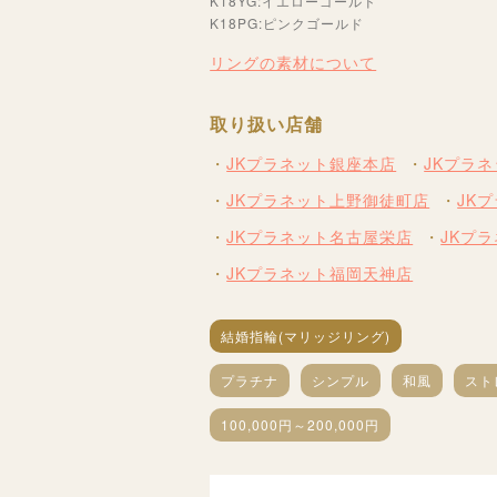
K18YG:イエローゴールド
K18PG:ピンクゴールド
リングの素材について
取り扱い店舗
JKプラネット銀座本店
JKプラ
JKプラネット上野御徒町店
JK
JKプラネット名古屋栄店
JKプ
JKプラネット福岡天神店
結婚指輪(マリッジリング)
プラチナ
シンプル
和風
スト
100,000円～200,000円