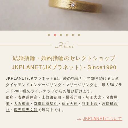
●
●
●
●
●
●
About
結婚指輪・婚約指輪のセレクトショップ
JKPLANET(JKプラネット) - Since1990
JKPLANET(JKプラネット)は、愛の指輪として輝き続ける
天然
ダイヤモンドエンゲージリング
・
マリッジリング
を、最大50ブラ
ンド2000種のラインナップからお選び頂けます。
銀座
・
表参道原宿
・
上野御徒町
・
横浜元町
・
埼玉大宮
・
名古屋
栄
・
大阪梅田
・
京都四条烏丸
・
福岡天神
・
熊本上通
・
宮崎橘通
り
・
鹿児島天文館
で展開中です。
JKPLANETについて