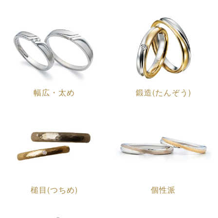
幅広・太め
鍛造(たんぞう)
槌目(つちめ)
個性派