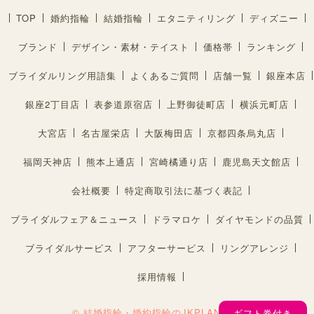
TOP
婚約指輪
結婚指輪
エタニティリング
ディズニー
ブランド
デザイン・素材・テイスト
価格帯
ランキング
ブライダルリング用語集
よくあるご質問
店舗一覧
銀座本店
銀座2丁目店
表参道原宿店
上野御徒町店
横浜元町店
大宮店
名古屋栄店
大阪梅田店
京都四条烏丸店
福岡天神店
熊本上通店
宮崎橘通り店
鹿児島天文館店
会社概要
特定商取引法に基づく表記
ブライダルフェア＆ニュース
ドラマロケ
ダイヤモンドの品質
ブライダルサービス
アフターサービス
リングアレンジ
採用情報
© 結婚指輪・婚約指輪のJKPLANET®︎
ギフト券付き