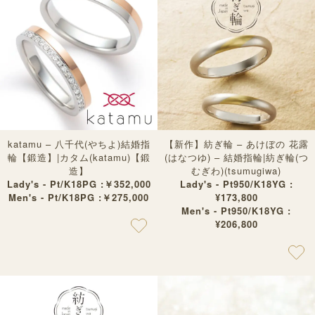
katamu – 八千代(やちよ)結婚指
【新作】紡ぎ輪 – あけぼの 花露
輪【鍛造】|カタム(katamu)【鍛
(はなつゆ) – 結婚指輪|紡ぎ輪(つ
造】
むぎわ)(tsumugiwa)
Lady's - Pt/K18PG :￥352,000
Lady's - Pt950/K18YG :
Men's - Pt/K18PG :￥275,000
¥173,800
Men's - Pt950/K18YG :
¥206,800