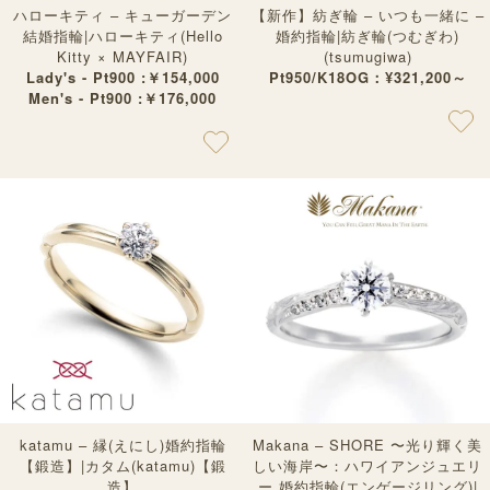
ハローキティ – キューガーデン
【新作】紡ぎ輪 – いつも一緒に –
結婚指輪|ハローキティ(Hello
婚約指輪|紡ぎ輪(つむぎわ)
Kitty × MAYFAIR)
(tsumugiwa)
Lady's - Pt900 :￥154,000
Pt950/K18OG：¥321,200～
Men's - Pt900 :￥176,000
katamu – 縁(えにし)婚約指輪
Makana – SHORE 〜光り輝く美
【鍛造】|カタム(katamu)【鍛
しい海岸〜：ハワイアンジュエリ
造】
ー 婚約指輪(エンゲージリング)|